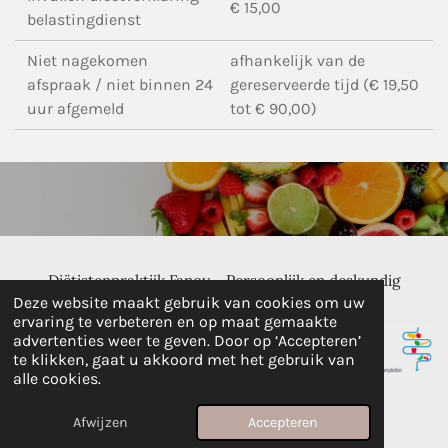
€ 15,00
belastingdienst
Niet nagekomen
afhankelijk van de
afspraak / niet binnen 24
gereserveerde tijd (€ 19,50
uur afgemeld
tot € 90,00)
Diëtistenpraktijk Fanoy - Persoonlijk en deskundig
voedingsadvies - Vlissingen
Deze website maakt gebruik van cookies om uw
ervaring te verbeteren en op maat gemaakte
advertenties weer te geven. Door op ‘Accepteren’
te klikken, gaat u akkoord met het gebruik van
alle cookies.
© 2004 - 2026 Dieetadvisering.nl
Powered by
JouwWeb
Afwijzen
Accepteren